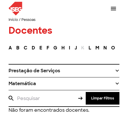
Início
/
Pessoas
Docentes
A
B
C
D
E
F
G
H
I
J
K
L
M
N
O
P
Prestação de Serviços
Matemática
Limpar Filtros
Não foram encontrados docentes.