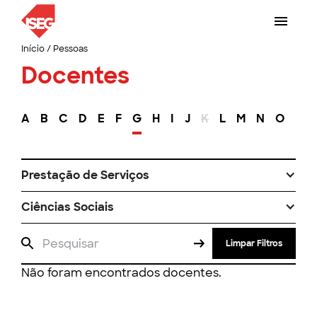
Início
/
Pessoas
Docentes
A
B
C
D
E
F
G
H
I
J
K
L
M
N
O
P
Prestação de Serviços
Ciências Sociais
Limpar Filtros
Não foram encontrados docentes.