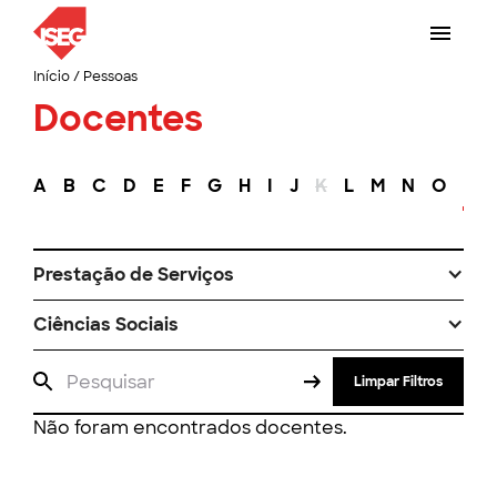
Início
/
Pessoas
Docentes
A
B
C
D
E
F
G
H
I
J
K
L
M
N
O
P
Prestação de Serviços
Ciências Sociais
Limpar Filtros
Não foram encontrados docentes.