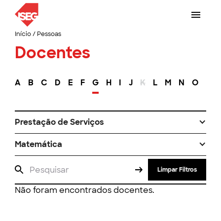
Início
/
Pessoas
Docentes
A
B
C
D
E
F
G
H
I
J
K
L
M
N
O
P
Prestação de Serviços
Matemática
Limpar Filtros
Não foram encontrados docentes.