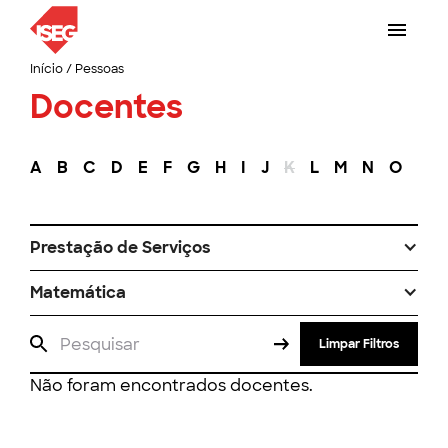
Início
/
Pessoas
Docentes
A
B
C
D
E
F
G
H
I
J
K
L
M
N
O
P
Prestação de Serviços
Matemática
Limpar Filtros
Não foram encontrados docentes.