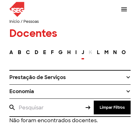
Início
/
Pessoas
Docentes
A
B
C
D
E
F
G
H
I
J
K
L
M
N
O
P
Prestação de Serviços
Economia
Limpar Filtros
Não foram encontrados docentes.