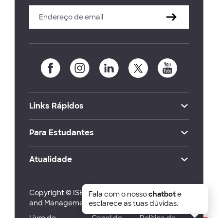
Links Rápidos
Para Estudantes
Atualidade
Copyright © ISEG Lisbon School of Economics
Fala com o nosso
chatbot
e
and Management 2026
esclarece as tuas dúvidas.