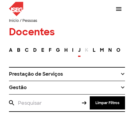
Início
/
Pessoas
Docentes
A
B
C
D
E
F
G
H
I
J
K
L
M
N
O
P
Prestação de Serviços
Gestão
Limpar Filtros