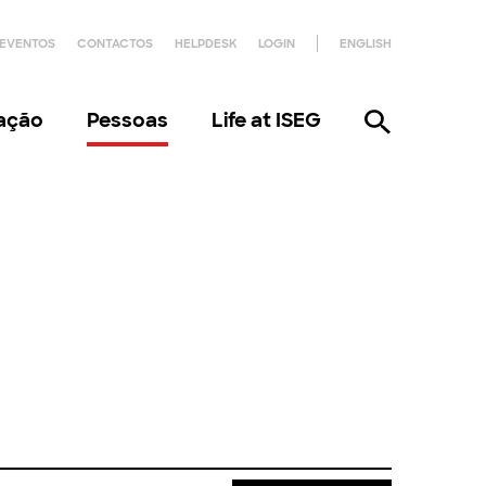
EVENTOS
CONTACTOS
HELPDESK
LOGIN
ENGLISH
gação
Pessoas
Life at ISEG