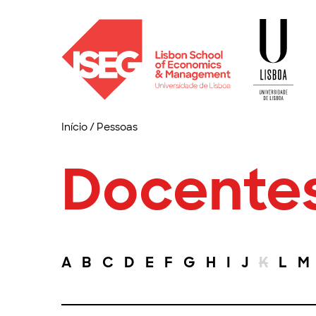
Início
/
Pessoas
Docente
A
B
C
D
E
F
G
H
I
J
K
L
M