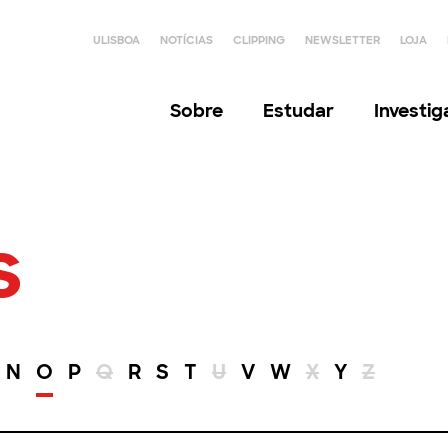
ULISBOA
NOTÍCIAS
CLIPPING
NEWSLETTER
LOJA
Sobre
Estudar
Investi
s
N
O
P
Q
R
S
T
U
V
W
X
Y
Z