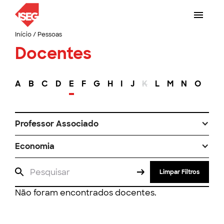
Início
/
Pessoas
Docentes
A
B
C
D
E
F
G
H
I
J
K
L
M
N
O
P
Professor Associado
Economia
Limpar Filtros
Não foram encontrados docentes.