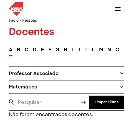
Início
/
Pessoas
Docentes
A
B
C
D
E
F
G
H
I
J
K
L
M
N
O
P
Professor Associado
Matemática
Limpar Filtros
Não foram encontrados docentes.