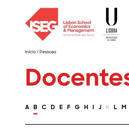
Início
/
Pessoas
Docente
A
B
C
D
E
F
G
H
I
J
K
L
M