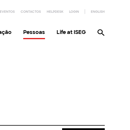
EVENTOS
CONTACTOS
HELPDESK
LOGIN
ENGLISH
gação
Pessoas
Life at ISEG