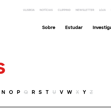
ULISBOA
NOTÍCIAS
CLIPPING
NEWSLETTER
LOJA
Sobre
Estudar
Investi
s
N
O
P
Q
R
S
T
U
V
W
X
Y
Z