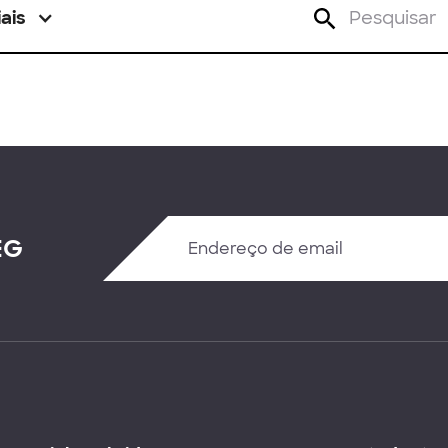
ais
EG