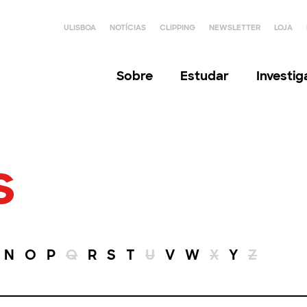
ULISBOA
NOTÍCIAS
CLIPPING
NEWSLETTER
LOJA
Sobre
Estudar
Investi
s
N
O
P
Q
R
S
T
U
V
W
X
Y
Z