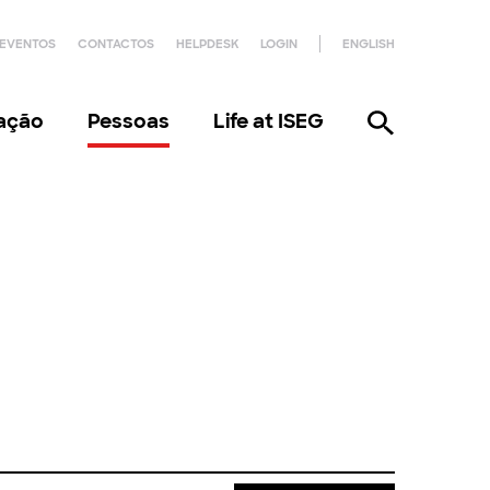
EVENTOS
CONTACTOS
HELPDESK
LOGIN
ENGLISH
gação
Pessoas
Life at ISEG