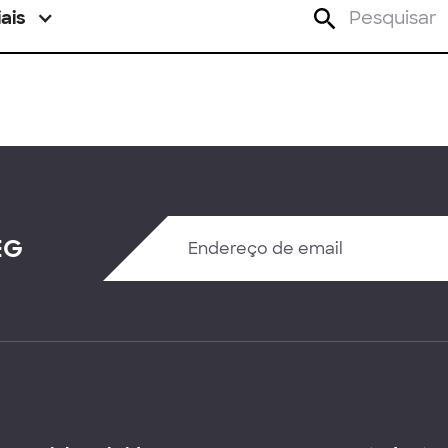
ais
EG