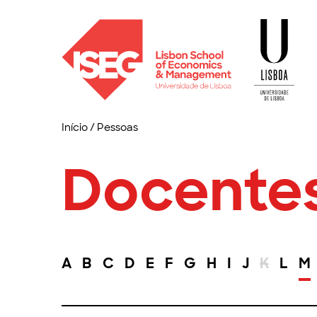
Início
/
Pessoas
Docente
A
B
C
D
E
F
G
H
I
J
K
L
M