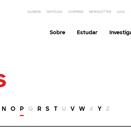
ULISBOA
NOTÍCIAS
CLIPPING
NEWSLETTER
LOJA
Sobre
Estudar
Investi
s
N
O
P
Q
R
S
T
U
V
W
X
Y
Z