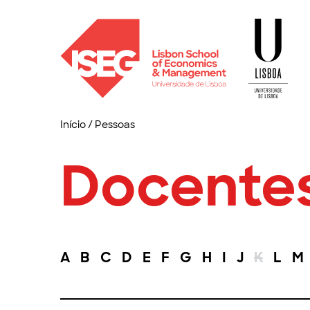
Início
/
Pessoas
Docente
A
B
C
D
E
F
G
H
I
J
K
L
M