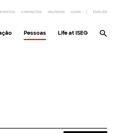
EVENTOS
CONTACTOS
HELPDESK
LOGIN
ENGLISH
gação
Pessoas
Life at ISEG