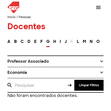
Início
/
Pessoas
Docentes
A
B
C
D
E
F
G
H
I
J
K
L
M
N
O
P
Professor Associado
Economia
Limpar Filtros
Não foram encontrados docentes.