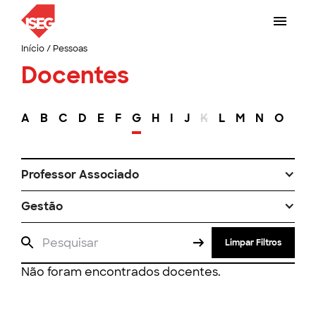
Início
/
Pessoas
Docentes
A
B
C
D
E
F
G
H
I
J
K
L
M
N
O
P
Professor Associado
Gestão
Limpar Filtros
Não foram encontrados docentes.