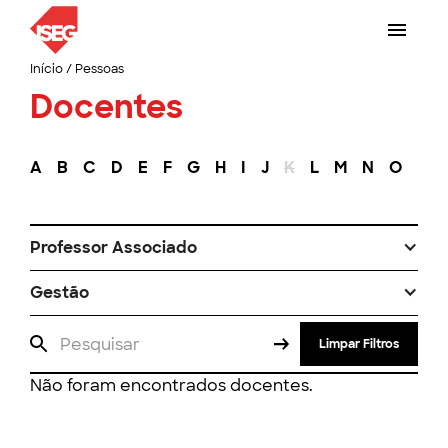
Início
/
Pessoas
Docentes
A
B
C
D
E
F
G
H
I
J
K
L
M
N
O
P
Professor Associado
Gestão
Limpar Filtros
Não foram encontrados docentes.