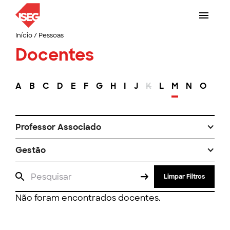
Início
/
Pessoas
Docentes
A
B
C
D
E
F
G
H
I
J
K
L
M
N
O
P
Professor Associado
Gestão
Limpar Filtros
Não foram encontrados docentes.