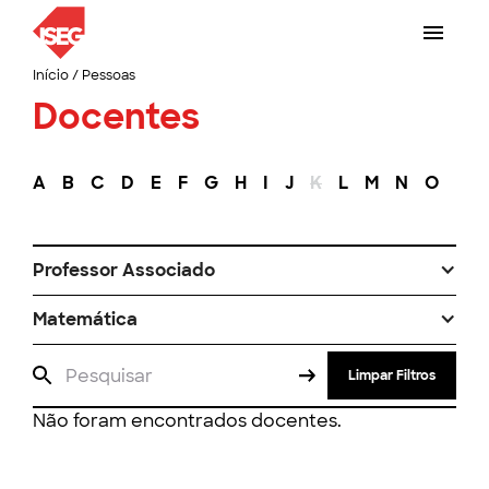
Início
/
Pessoas
Docentes
A
B
C
D
E
F
G
H
I
J
K
L
M
N
O
P
Professor Associado
Matemática
Limpar Filtros
Não foram encontrados docentes.