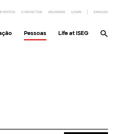
EVENTOS
CONTACTOS
HELPDESK
LOGIN
ENGLISH
gação
Pessoas
Life at ISEG