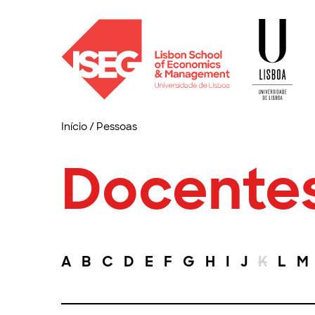
Início
/
Pessoas
Docente
A
B
C
D
E
F
G
H
I
J
K
L
M