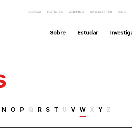
ULISBOA
NOTÍCIAS
CLIPPING
NEWSLETTER
LOJA
Sobre
Estudar
Investi
s
N
O
P
Q
R
S
T
U
V
W
X
Y
Z