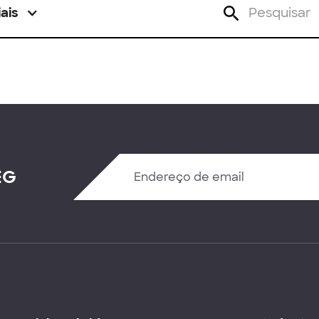
ais
EG