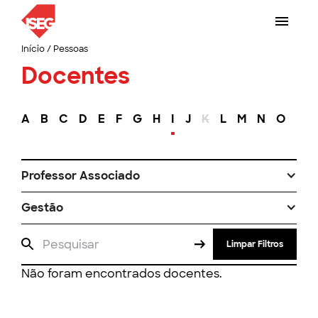
Início
/
Pessoas
Docentes
A
B
C
D
E
F
G
H
I
J
K
L
M
N
O
P
Professor Associado
Gestão
Limpar Filtros
Não foram encontrados docentes.