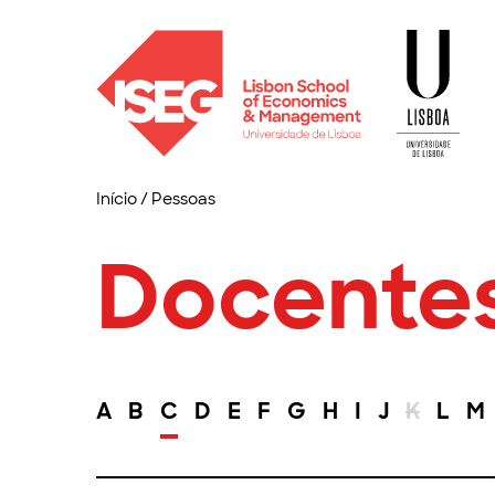
Início
/
Pessoas
Docente
A
B
C
D
E
F
G
H
I
J
K
L
M