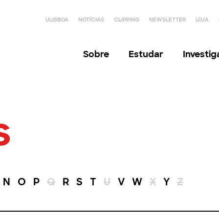
ULISBOA
NOTÍCIAS
CLIPPING
NEWSLETTER
LOJA
Sobre
Estudar
Investi
s
N
O
P
Q
R
S
T
U
V
W
X
Y
Z