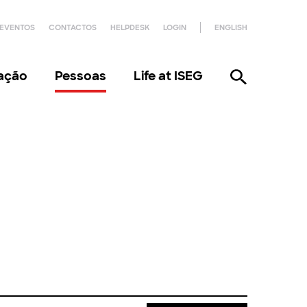
EVENTOS
CONTACTOS
HELPDESK
LOGIN
ENGLISH
gação
Pessoas
Life at ISEG