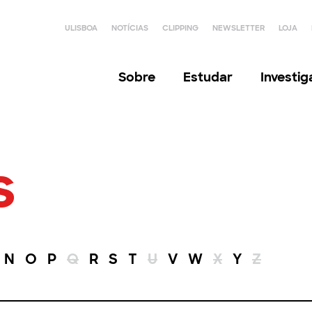
ULISBOA
NOTÍCIAS
CLIPPING
NEWSLETTER
LOJA
Sobre
Estudar
Investi
s
N
O
P
Q
R
S
T
U
V
W
X
Y
Z