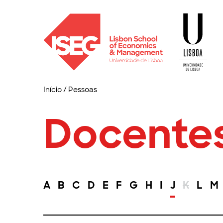
Início
/
Pessoas
Docente
A
B
C
D
E
F
G
H
I
J
K
L
M