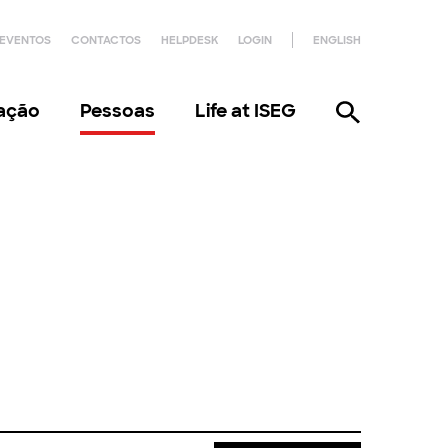
EVENTOS
CONTACTOS
HELPDESK
LOGIN
ENGLISH
gação
Pessoas
Life at ISEG