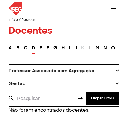
Início
/
Pessoas
Docentes
A
B
C
D
E
F
G
H
I
J
K
L
M
N
O
P
Professor Associado com Agregação
Gestão
Limpar Filtros
Não foram encontrados docentes.