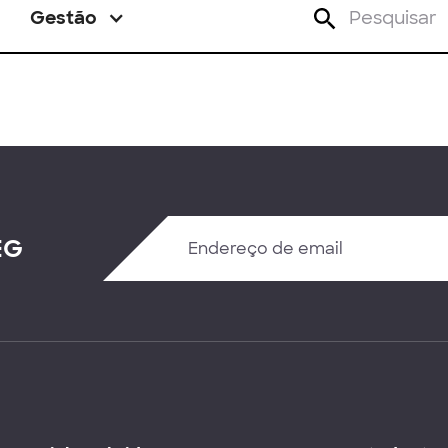
Gestão
EG