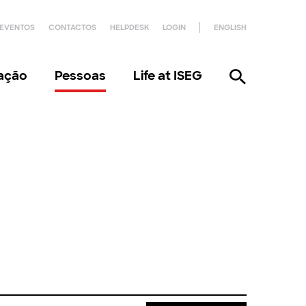
EVENTOS
CONTACTOS
HELPDESK
LOGIN
ENGLISH
gação
Pessoas
Life at ISEG