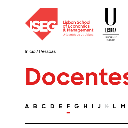
Início
/
Pessoas
Docente
A
B
C
D
E
F
G
H
I
J
K
L
M