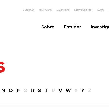
ULISBOA
NOTÍCIAS
CLIPPING
NEWSLETTER
LOJA
Sobre
Estudar
Investi
s
N
O
P
Q
R
S
T
U
V
W
X
Y
Z