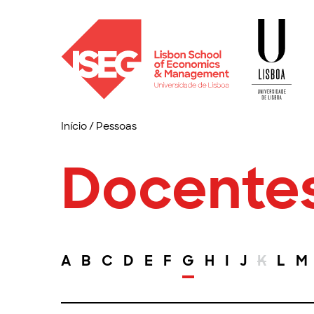
Início
/
Pessoas
Docente
A
B
C
D
E
F
G
H
I
J
K
L
M