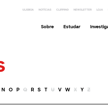
ULISBOA
NOTÍCIAS
CLIPPING
NEWSLETTER
LOJA
Sobre
Estudar
Investi
s
N
O
P
Q
R
S
T
U
V
W
X
Y
Z