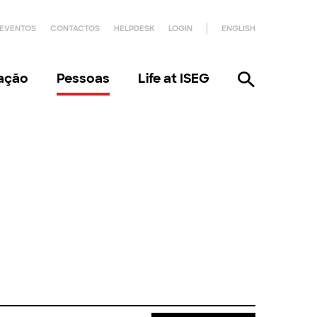
EVENTOS
CONTACTOS
HELPDESK
LOGIN
ENGLISH
gação
Pessoas
Life at ISEG