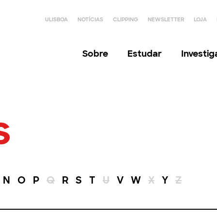
ULISBOA
NOTÍCIAS
CLIPPING
NEWSLETTER
LOJA
Sobre
Estudar
Investi
s
N
O
P
Q
R
S
T
U
V
W
X
Y
Z