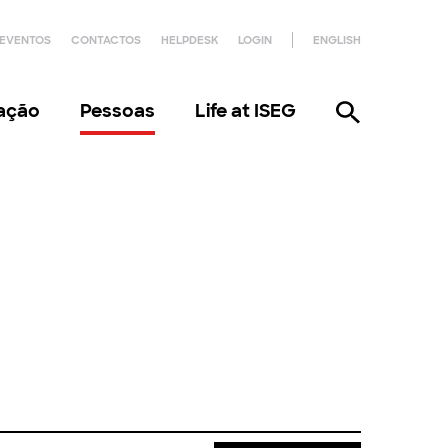
EVENTOS
CONTACTOS
HELPDESK
LOGIN
ENGLISH
gação
Pessoas
Life at ISEG