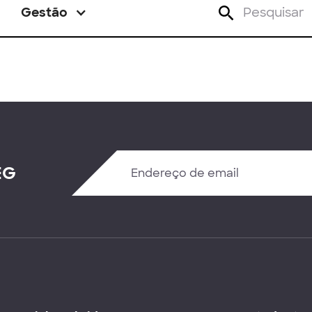
Gestão
EG