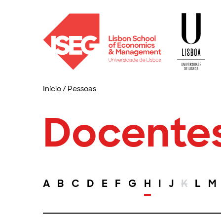
Início
/
Pessoas
Docente
A
B
C
D
E
F
G
H
I
J
K
L
M