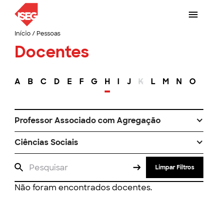
Início
/
Pessoas
Docentes
A
B
C
D
E
F
G
H
I
J
K
L
M
N
O
P
Professor Associado com Agregação
Ciências Sociais
Limpar Filtros
Não foram encontrados docentes.