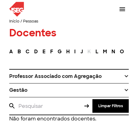
Início
/
Pessoas
Docentes
A
B
C
D
E
F
G
H
I
J
K
L
M
N
O
P
Professor Associado com Agregação
Gestão
Limpar Filtros
Não foram encontrados docentes.