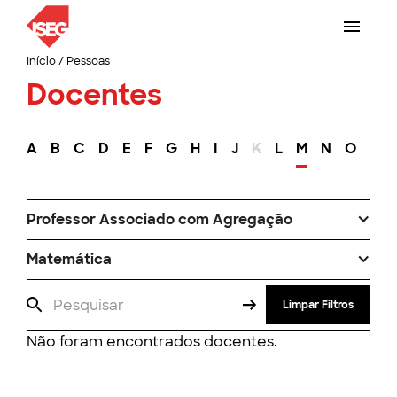
Início
/
Pessoas
Docentes
A
B
C
D
E
F
G
H
I
J
K
L
M
N
O
P
Professor Associado com Agregação
Matemática
Limpar Filtros
Não foram encontrados docentes.