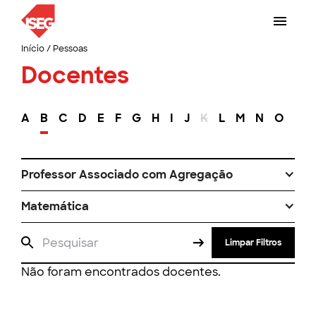
Início
/
Pessoas
Docentes
A
B
C
D
E
F
G
H
I
J
K
L
M
N
O
P
Professor Associado com Agregação
Matemática
Limpar Filtros
Não foram encontrados docentes.