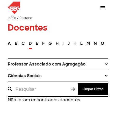
Início
/
Pessoas
Docentes
A
B
C
D
E
F
G
H
I
J
K
L
M
N
O
P
Professor Associado com Agregação
Ciências Sociais
Limpar Filtros
Não foram encontrados docentes.