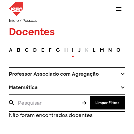
Início
/
Pessoas
Docentes
A
B
C
D
E
F
G
H
I
J
K
L
M
N
O
P
Professor Associado com Agregação
Matemática
Limpar Filtros
Não foram encontrados docentes.