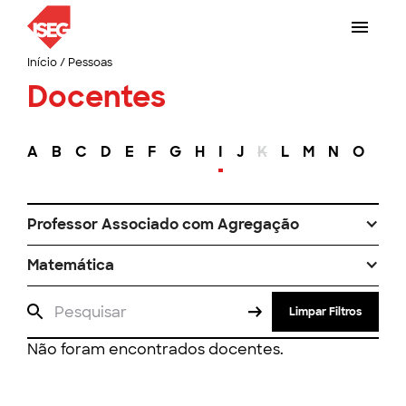
Início
/
Pessoas
Docentes
A
B
C
D
E
F
G
H
I
J
K
L
M
N
O
P
Professor Associado com Agregação
Matemática
Limpar Filtros
Não foram encontrados docentes.