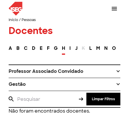
Início
/
Pessoas
Docentes
A
B
C
D
E
F
G
H
I
J
K
L
M
N
O
P
Professor Associado Convidado
Gestão
Limpar Filtros
Não foram encontrados docentes.