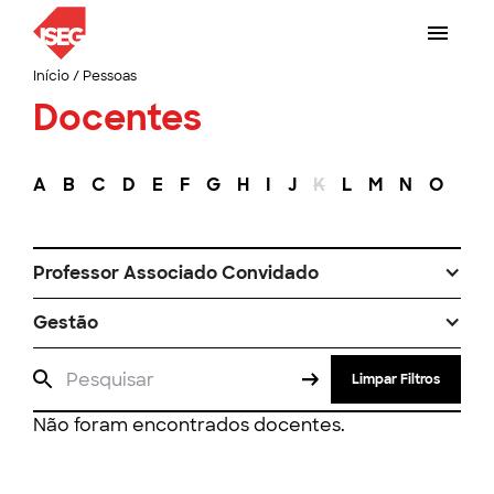
Início
/
Pessoas
Docentes
A
B
C
D
E
F
G
H
I
J
K
L
M
N
O
P
Professor Associado Convidado
Gestão
Limpar Filtros
Não foram encontrados docentes.