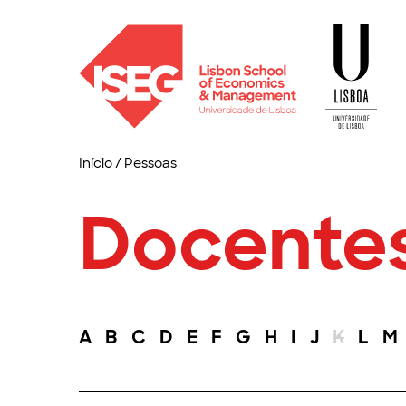
Início
/
Pessoas
Docente
A
B
C
D
E
F
G
H
I
J
K
L
M