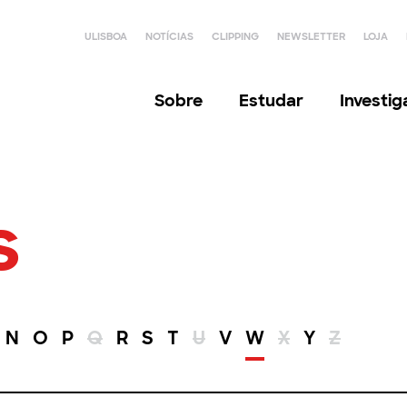
ULISBOA
NOTÍCIAS
CLIPPING
NEWSLETTER
LOJA
Sobre
Estudar
Investi
s
N
O
P
Q
R
S
T
U
V
W
X
Y
Z