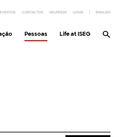
EVENTOS
CONTACTOS
HELPDESK
LOGIN
ENGLISH
gação
Pessoas
Life at ISEG