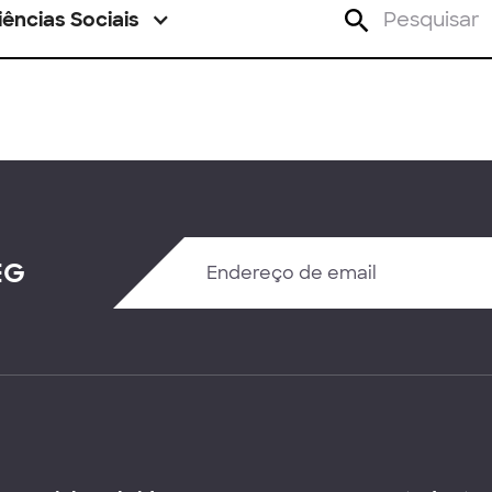
iências Sociais
EG