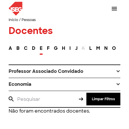
Início
/
Pessoas
Docentes
A
B
C
D
E
F
G
H
I
J
K
L
M
N
O
P
Professor Associado Convidado
Economia
Limpar Filtros
Não foram encontrados docentes.