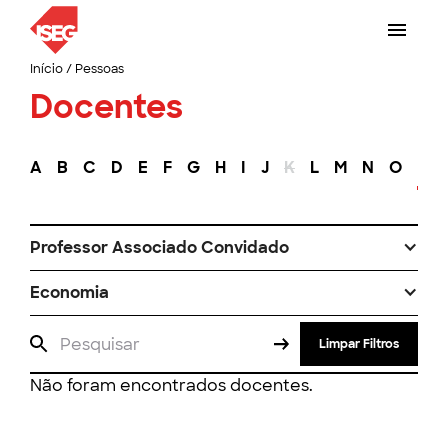
Início
/
Pessoas
Docentes
A
B
C
D
E
F
G
H
I
J
K
L
M
N
O
P
Professor Associado Convidado
Economia
Limpar Filtros
Não foram encontrados docentes.