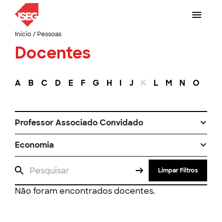
Início
/
Pessoas
Docentes
A
B
C
D
E
F
G
H
I
J
K
L
M
N
O
P
Professor Associado Convidado
Economia
Limpar Filtros
Não foram encontrados docentes.