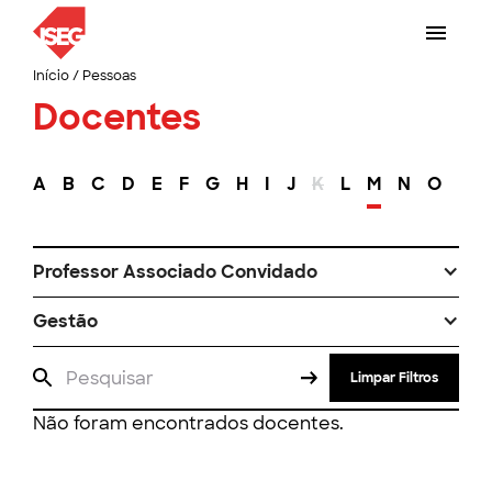
Início
/
Pessoas
Docentes
A
B
C
D
E
F
G
H
I
J
K
L
M
N
O
P
Professor Associado Convidado
Gestão
Limpar Filtros
Não foram encontrados docentes.