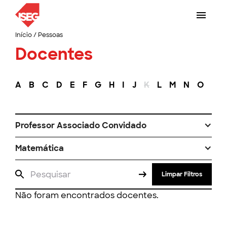
Início
/
Pessoas
Docentes
A
B
C
D
E
F
G
H
I
J
K
L
M
N
O
P
Professor Associado Convidado
Matemática
Limpar Filtros
Não foram encontrados docentes.