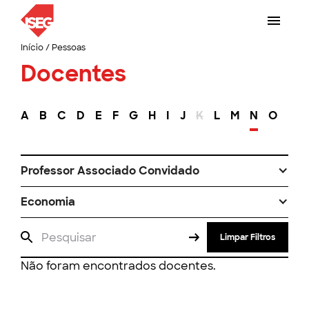
Início
/
Pessoas
Docentes
A
B
C
D
E
F
G
H
I
J
K
L
M
N
O
P
Professor Associado Convidado
Economia
Limpar Filtros
Não foram encontrados docentes.