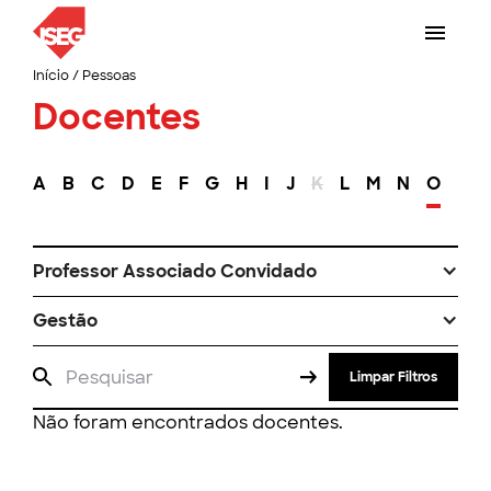
Início
/
Pessoas
Docentes
A
B
C
D
E
F
G
H
I
J
K
L
M
N
O
P
Professor Associado Convidado
Gestão
Limpar Filtros
Não foram encontrados docentes.