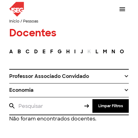
Início
/
Pessoas
Docentes
A
B
C
D
E
F
G
H
I
J
K
L
M
N
O
P
Professor Associado Convidado
Economia
Limpar Filtros
Não foram encontrados docentes.