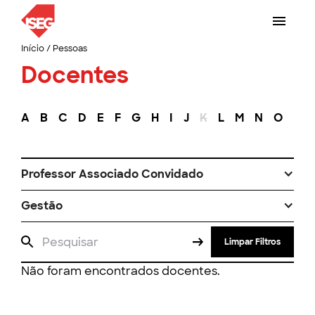
Início
/
Pessoas
Docentes
A
B
C
D
E
F
G
H
I
J
K
L
M
N
O
P
Professor Associado Convidado
Gestão
Limpar Filtros
Não foram encontrados docentes.