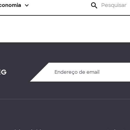
conomia
EG