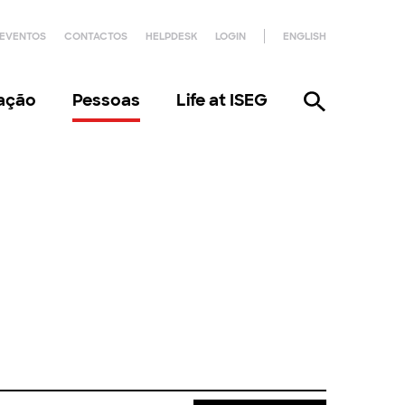
EVENTOS
CONTACTOS
HELPDESK
LOGIN
ENGLISH
gação
Pessoas
Life at ISEG