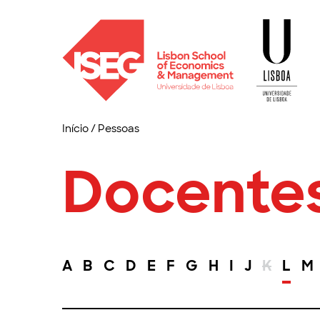
Início
/
Pessoas
Docente
A
B
C
D
E
F
G
H
I
J
K
L
M