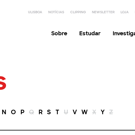
ULISBOA
NOTÍCIAS
CLIPPING
NEWSLETTER
LOJA
Sobre
Estudar
Investi
s
N
O
P
Q
R
S
T
U
V
W
X
Y
Z