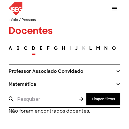
Início
/
Pessoas
Docentes
A
B
C
D
E
F
G
H
I
J
K
L
M
N
O
P
Professor Associado Convidado
Matemática
Limpar Filtros
Não foram encontrados docentes.