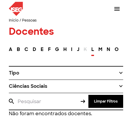
Início
/
Pessoas
Docentes
A
B
C
D
E
F
G
H
I
J
K
L
M
N
O
P
Tipo
Ciências Sociais
Limpar Filtros
Não foram encontrados docentes.