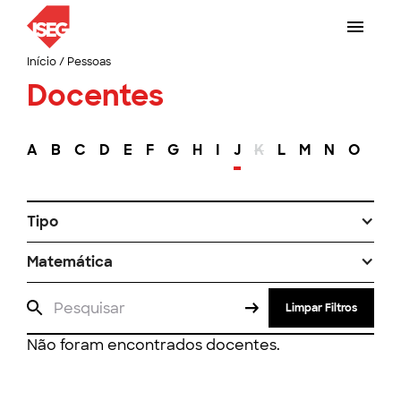
Início
/
Pessoas
Docentes
A
B
C
D
E
F
G
H
I
J
K
L
M
N
O
P
Tipo
Matemática
Limpar Filtros
Não foram encontrados docentes.