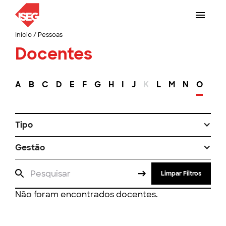
Início
/
Pessoas
Docentes
A
B
C
D
E
F
G
H
I
J
K
L
M
N
O
P
Tipo
Gestão
Limpar Filtros
Não foram encontrados docentes.